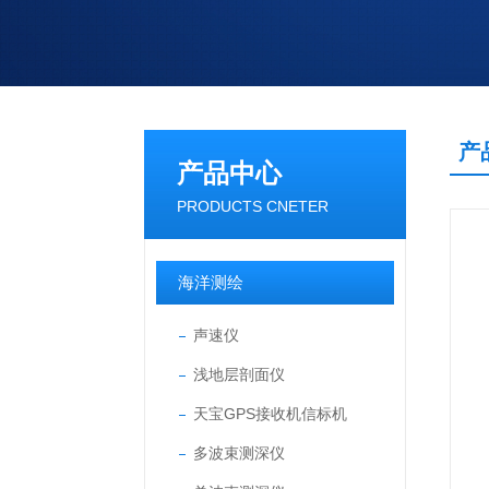
产
产品中心
PRODUCTS CNETER
海洋测绘
声速仪
浅地层剖面仪
天宝GPS接收机信标机
多波束测深仪