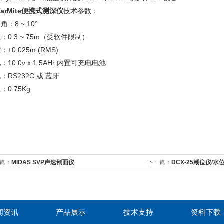
arMite
便携式测深仪
技术参数：
角：8 ~ 10°
：0.3 ~ 75m（受软件限制）
：±0.025m (RMS)
：10.0v x 1.5AHr 内置可充电电池
：RS232C 或 蓝牙
：0.75Kg
篇：
MIDAS SVP声速剖面仪
下一篇：
DCX-25潮位仪/水
闻资讯
产品展示
技术支持
资料下载