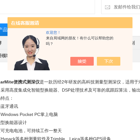
发邮件给我们：sha
产品介绍
相关产品
留言询价
欢迎您！
来自局域网的朋友！有什么可以帮助您的
牌
其他品牌
产地类别
吗？
用领域
环保,综合
arMite
便携式测深仪
是一款历经2年研发的高科技测量型测深仪，适用于
。采用高度集成化智能型换能器、DSP处理技术及可靠的底跟踪算法，输
品特点：
选蓝牙通讯
Windows Pocket PC掌上电脑
能型换能器设计
置可充电电池，可持续工作一整天
Hypack等多种测量软件及Trimble、Leica等多种GPS设备