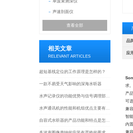
单波束测深仪
声速剖面仪
查看全部
品
相关文章
应
RELEVANT ARTICLES
超短基线定位的工作原理是怎样的？
Son
一款不易受天气影响的深海水听器
求
产
水声记录仪的功能优势与信号调理部分介绍
可
水声通讯机的性能和机组优点主要有哪些
兼容
智
自容式水听器的产品功能和特点是怎样的
内
兼容
多波束图像声纳的安装有严格的要求，一起来看下