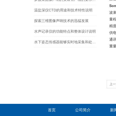
Son
温盐深仪CTD的用途和技术特性说明
波束
量程
探索三维图像声呐技术的迅猛发展
精度
水声记录仪的功能特点和整体设计说明
供电
通讯
水下姿态传感器能够实时地采集和处理姿态数据
重量
上一
首页
公司简介
新