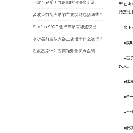
一款不易受天气影响的深海水听器
型低功
括定性
多波束前视声呐的主要功能包括哪些？
Starfish 990F 侧扫声呐有哪些突出的特点
水下激
水听器前置放大器主要用于什么运行？
●实时
海底高度计的应用和测量优点说明
●高分
效果。
●体积
●单一
●本地
●低功