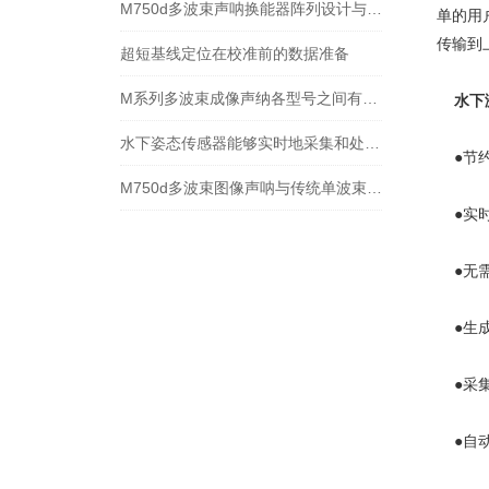
M750d多波束声呐换能器阵列设计与波束覆盖特性说明
单的用
传输到
超短基线定位在校准前的数据准备
M系列多波束成像声纳各型号之间有什么样的区别？
水下
水下姿态传感器能够实时地采集和处理姿态数据
●节约
M750d多波束图像声呐与传统单波束声呐相比有哪些优点
●实时
●无需
●生成
●采集
●自动