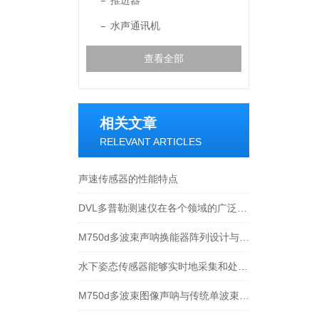
推进器
水声通讯机
查看全部
相关文章
RELEVANT ARTICLES
声速传感器的性能特点
DVL多普勒测速仪在各个领域的广泛应用
M750d多波束声呐换能器阵列设计与波束覆盖特性说明
水下姿态传感器能够实时地采集和处理姿态数据
M750d多波束图像声呐与传统单波束声呐相比有哪些优点