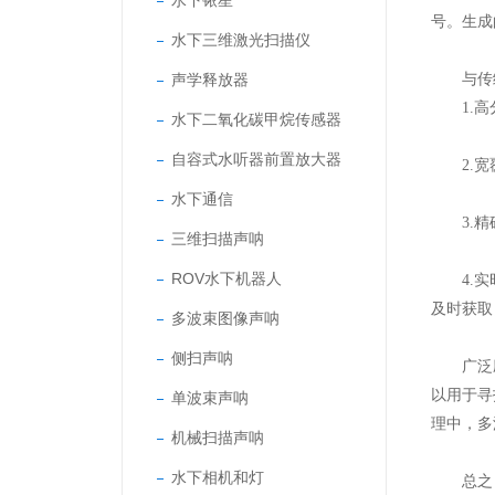
水下铱星
号。生成
水下三维激光扫描仪
声学释放器
与传统
1.高分
水下二氧化碳甲烷传感器
自容式水听器前置放大器
2.宽覆
水下通信
3.精确
三维扫描声呐
ROV水下机器人
4.实时
及时获取
多波束图像声呐
侧扫声呐
广泛应
以用于寻
单波束声呐
理中，多
机械扫描声呐
水下相机和灯
总之