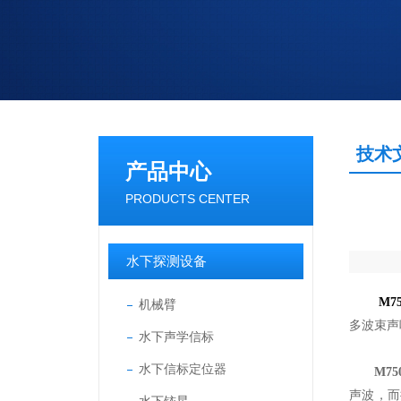
技术
产品中心
PRODUCTS CENTER
水下探测设备
M7
机械臂
多波束声
水下声学信标
水下信标定位器
M7
声波，而