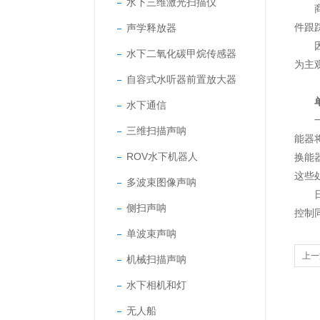
水下三维激光扫描仪
商业
声学释放器
件跟
因此
水下二氧化碳甲烷传感器
为主
自容式水听器前置放大器
水下通信
一般
三维扫描声呐
能器
ROV水下机器人
换能
这些
多波束图像声呐
日常
侧扫声呐
控制
单波束声呐
上一
机械扫描声呐
水下相机和灯
无人船