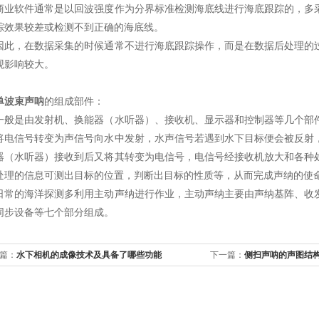
软件通常是以回波强度作为分界标准检测海底线进行海底跟踪的，多采
踪效果较差或检测不到正确的海底线。
，在数据采集的时候通常不进行海底跟踪操作，而是在数据后处理的过
观影响较大。
单波束声呐
的组成部件：
是由发射机、换能器（水听器）、接收机、显示器和控制器等几个部件
将电信号转变为声信号向水中发射，水声信号若遇到水下目标便会被反射
器（水听器）接收到后又将其转变为电信号，电信号经接收机放大和各种
处理的信息可测出目标的位置，判断出目标的性质等，从而完成声纳的使
的海洋探测多利用主动声纳进行作业，主动声纳主要由声纳基阵、收发
同步设备等七个部分组成。
篇：
水下相机的成像技术及具备了哪些功能
下一篇：
侧扫声呐的声图结