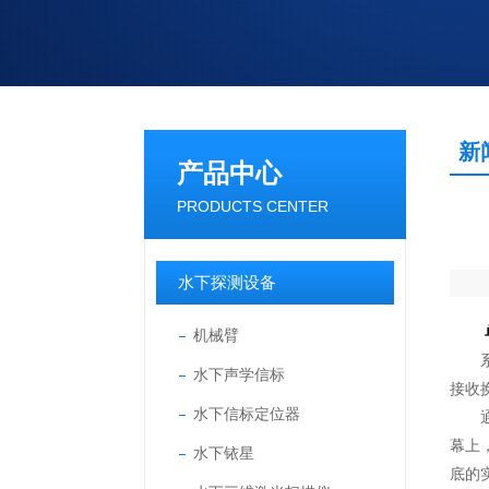
新
产品中心
PRODUCTS CENTER
水下探测设备
机械臂
系统
水下声学信标
接收
水下信标定位器
通过
幕上
水下铱星
底的